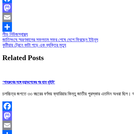
Facebook
Mastodon
Email
লীড নিউজ
স্বাস্থ্য
Share
Post
জাতিসংঘে স্মরণকালের সফলতম সফর শেষে দেশে ফিরছেন ইউনূস
কুষ্টিয়ায় ট্রেনে কাটা পড়ে এক ব্যক্তির মৃত্যু
navigation
Related Posts
‘শাহরুখের সঙ্গে হ্যান্ডশেকের পর হাত ধুইনি’
চলচ্চিত্র জগতে ৩৩ বছরের বর্ণময় ক্যারিয়ার কিন্তু জাতীয় পুরস্কার এতদিন অধরা ছি
Facebook
Mastodon