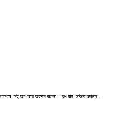
ল। অবশেষে সেই অপেক্ষার অবসান ঘটলো। ‘জওয়ান’ ছবিতে দুর্দান্ত…