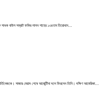
যাত্মিক সাধক বাউল সম্রাট ফকির লালন শাহের ১৩৪তম তিরোধান…
মার্তিনেজকে। সাজার মেয়াদ শেষে আর্জেন্টিনা দলে ফিরলেন তিনি। দক্ষিণ আমেরিকা…