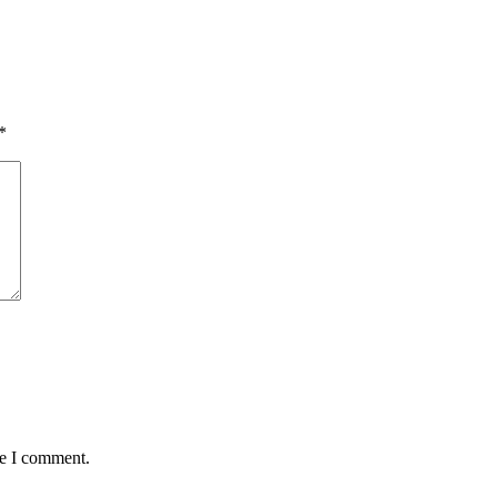
*
me I comment.