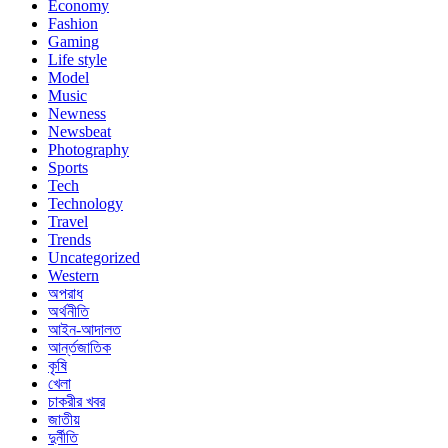
Economy
Fashion
Gaming
Life style
Model
Music
Newness
Newsbeat
Photography
Sports
Tech
Technology
Travel
Trends
Uncategorized
Western
অপরাধ
অর্থনীতি
আইন-আদালত
আর্ন্তজাতিক
কৃষি
খেলা
চাকরীর খবর
জাতীয়
দুর্নীতি