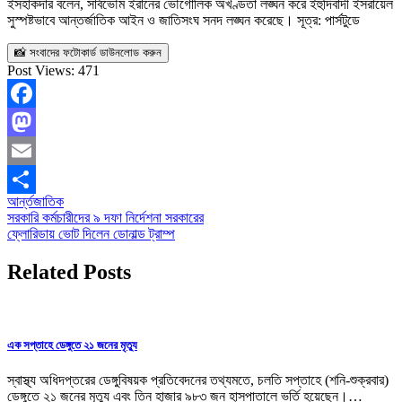
ইসহাকদার বলেন, সার্বভৌম ইরানের ভৌগোলিক অখণ্ডতা লঙ্ঘন করে ইহুদিবাদী ইসরায়েল
সুস্পষ্টভাবে আন্তর্জাতিক আইন ও জাতিসংঘ সনদ লঙ্ঘন করেছে। সূত্র: পার্সটুডে
📸 সংবাদের ফটোকার্ড ডাউনলোড করুন
Post Views:
471
Facebook
Mastodon
Email
আর্ন্তজাতিক
Share
Post
সরকারি কর্মচারীদের ৯ দফা নির্দেশনা সরকারের
ফ্লোরিডায় ভোট দিলেন ডোনাল্ড ট্রাম্প
navigation
Related Posts
এক সপ্তাহে ডেঙ্গুতে ২১ জনের মৃত্যু
স্বাস্থ্য অধিদপ্তরের ডেঙ্গুবিষয়ক প্রতিবেদনের তথ্যমতে, চলতি সপ্তাহে (শনি-শুক্রবার)
ডেঙ্গুতে ২১ জনের মৃত্যু এবং তিন হাজার ৯৮৩ জন হাসপাতালে ভর্তি হয়েছেন।…