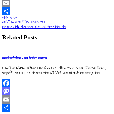
Mastodon
Email
লাইফস্টাইল
Share
Post
হ্যাটট্রিক জয়ে সিরিজ বাংলাদেশের
কেমোথেরাপির মাঝে কনে সাজে ধরা দিলেন হিনা খান
navigation
Related Posts
সরকারি কর্মচারীদের ৯ দফা নির্দেশনা সরকারের
সরকারি কর্মচারীদের অধিকতর সতর্কতার সঙ্গে দায়িত্ব পালনে ৯ দফা নির্দেশনা দিয়েছে
অন্তর্বর্তী সরকার। সব সচিবদের কাছে এই নির্দেশনাগুলো পাঠিয়েছে জনপ্রশাসন…
Facebook
Mastodon
Email