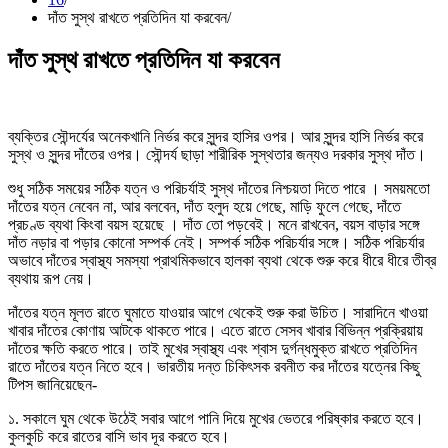
দাঁত সুস্থ রাখতে প্রতিদিন যা করবেন
দাঁত সুস্থ রাখতে প্রতিদিন যা করবেন
ব্যক্তির সৌন্দর্যের অনেকখানি নির্ভর করে সুন্দর হাসির ওপর। আর সুন্দর হাসি নির্ভর করে
সুস্থ ও সুন্দর দাঁতের ওপর। সৌন্দর্য ছাড়া শারীরিক সুস্থতার জন্যও দরকার সুস্থ দাঁত।
শুধু সঠিক সময়ের সঠিক যত্ন ও পরিচর্যাই সুস্থ দাঁতের নিশ্চয়তা দিতে পারে । সময়মতো
দাঁতের যত্ন নেবেন না, আর বলবেন, দাঁত হলুদ হয়ে গেছে, মাড়ি ফুলে গেছে, দাঁতে
প্রচণ্ড ব্যথা কিংবা বয়স হয়েছে । দাঁত তো পড়বেই। মনে রাখবেন, বয়স বাড়ার সঙ্গে
দাঁত নড়ার বা পড়ার কোনো সম্পর্ক নেই। সম্পর্ক সঠিক পরিচর্যার সঙ্গে। সঠিক পরিচর্যার
অভাবে দাঁতের স্বাস্থ্য সমস্যা প্রাথমিকভাবে হালকা ব্যথা থেকে শুরু করে ধীরে ধীরে তীব্র
ব্যথায় রূপ নেয়।
দাঁতের যত্ন মূলত রাতে ঘুমাতে যাওয়ার আগে থেকেই শুরু করা উচিত। সারাদিনে খাওয়া
খাবার দাঁতের কোণায় আটকে থাকতে পারে। এতে রাতে সেসব খাবার বিভিন্ন প্রক্রিয়ায়
দাঁতের ক্ষতি করতে পারে। তাই মুখের স্বাস্থ্য এবং শ্বাস দুর্গন্ধমুক্ত রাখতে প্রতিদিন
রাতে দাঁতের যত্ন নিতে হবে। ভারতীয় দন্ত চিকিৎসক রবনীত কর দাঁতের যত্নের কিছু
টিপস জানিয়েছেন-
১. সকালে ঘুম থেকে উঠেই সবার আগে পানি দিয়ে মুখের ভেতরে পরিষ্কার করতে হবে।
কুলকুচি করে রাতের বাসি ভাব দূর করতে হবে।