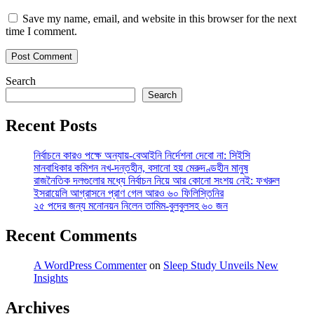
Save my name, email, and website in this browser for the next
time I comment.
Search
Search
Recent Posts
নির্বাচনে কারও পক্ষে অন্যায়-বেআইনি নির্দেশনা দেবো না: সিইসি
মানবাধিকার কমিশন নখ-দন্তহীন, বসানো হয় মেরুদণ্ডহীন মানুষ
রাজনৈতিক দলগুলোর মধ্যে নির্বাচন নিয়ে আর কোনো সংশয় নেই: ফখরুল
ইসরায়েলি আগ্রাসনে প্রাণ গেল আরও ৬০ ফিলিস্তিনির
২৫ পদের জন্য মনোনয়ন নিলেন তামিম-বুলবুলসহ ৬০ জন
Recent Comments
A WordPress Commenter
on
Sleep Study Unveils New
Insights
Archives