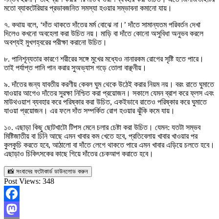
মতো ব্যাকটেরিয়ার প্রভাবজনিত সমস্যা হওয়ার সম্ভাবনা কমানো যায়।
৭. কথায় বলে, ‘দাঁত থাকতে দাঁতের মর্ম বোঝে না।’ দাঁতে সামান্যতম পরিবর্তন দেখা
দিলেও কখনো অবহেলা করা উচিত নয়। মাড়ি বা দাঁতে কোনো অসুবিধা অনুভব করলে
অবশ্যই মুখগহ্বরের পরীক্ষা করানো উচিত।
৮. পানিশূন্যতার কারণে শরীরের সঙ্গে ‍মুখের মধ্যেও নানারকম রোগের সৃষ্টি হতে পারে।
তাই পর্যাপ্ত পানি পান করার সুঅভ্যাস গড়ে তোলা বাঞ্ছনীয়।
৯. দাঁতের জন্য যাবতীয় করণীয় কেবল ঘুম থেকে উঠেই করার নিয়ম নয়। বরং রাতে ঘুমাতে
যাওয়ার আগেও দাঁতের সুরক্ষা নিশ্চিত করা প্রয়োজন। সকালে যেমন ব্রাশ করে ফ্লস এবং
মাউথওয়াশ ব্যবহার করে পরিষ্কার করা উচিত, একইভাবে রাতেও পরিষ্কার করে ঘুমাতে
যাওয়া প্রয়োজন। এর ফলে দাঁত সম্পর্কিত রোগ হওয়ার ঝুঁকি কমে যায়।
১০. এছাড়া কিছু ছোটখাটো টিপস মেনে চলার চেষ্টা করা উচিত। যেমন: যতটা সম্ভব
মিষ্টিজাতীয় বা চিনি আছে এমন খাবার কম খেতে হবে, প্রতিবেলায় খাবার খাওয়ার পর
কুলকুচি করতে হবে, আঠালো বা দাঁতে লেগে থাকতে পারে এমন খাবার এড়িয়ে চলতে হবে।
এছাড়াও চিকিৎসকের কাছে গিয়ে দাঁতের চেকআপ করাতে হবে।
📸 সংবাদের ফটোকার্ড ডাউনলোড করুন
Post Views:
348
Facebook