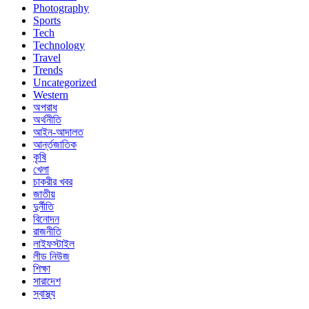
Photography
Sports
Tech
Technology
Travel
Trends
Uncategorized
Western
অপরাধ
অর্থনীতি
আইন-আদালত
আর্ন্তজাতিক
কৃষি
খেলা
চাকরীর খবর
জাতীয়
দুর্নীতি
বিনোদন
রাজনীতি
লাইফস্টাইল
লীড নিউজ
শিক্ষা
সারাদেশ
স্বাস্থ্য