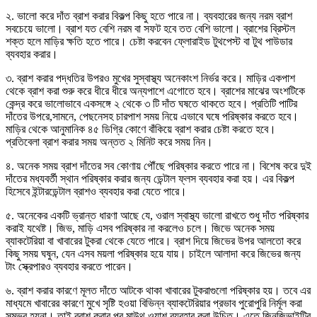
২. ভালো করে দাঁত ব্রাশ করার বিকল্প কিছু হতে পারে না। ব্যবহারের জন্য নরম ব্রাশ
সবচেয়ে ভালো। ব্রাশ যত বেশি নরম বা সফট হবে তত বেশি ভালো। ব্রাশের ব্রিস্টল
শক্ত হলে মাড়ির ক্ষতি হতে পারে। চেষ্টা করবেন ফ্লোরাইড টুথপেস্ট বা টুথ পাউডার
ব্যবহার করার।
৩. ব্রাশ করার পদ্ধতির উপরও মুখের সুস্বাস্থ্য অনেকাংশ নির্ভর করে। মাড়ির একপাশ
থেকে ব্রাশ করা শুরু করে ধীরে ধীরে অন্যপাশে এগোতে হবে। ব্রাশের মাঝের অংশটিকে
কেন্দ্র করে ভালোভাবে একসঙ্গে ২ থেকে ৩ টি দাঁত ঘষতে থাকতে হবে। প্রতিটি পাটির
দাঁতের উপরে,সামনে, পেছনেসহ চারপাশ সময় নিয়ে এভাবে ঘষে পরিষ্কার করতে হবে।
মাড়ির থেকে আনুমানিক ৪৫ ডিগ্রি কোণে বাঁকিয়ে ব্রাশ করার চেষ্টা করতে হবে।
প্রতিবেলা ব্রাশ করার সময় অন্তত ২ মিনিট করে সময় নিন।
৪. অনেক সময় ব্রাশ দাঁতের সব কোণায় পৌঁছে পরিষ্কার করতে পারে না। বিশেষ করে দুই
দাঁতের মধ্যবর্তী স্থান পরিষ্কার করার জন্য ডেন্টাল ফ্লস ব্যবহার করা হয়। এর বিকল্প
হিসেবে ইন্টারডেন্টাল ব্রাশও ব্যবহার করা যেতে পারে।
৫. অনেকের একটি ভ্রান্ত ধারণা আছে যে, ওরাল স্বাস্থ্য ভালো রাখতে শুধু দাঁত পরিষ্কার
করাই যথেষ্ট। জিভ, মাড়ি এসব পরিষ্কার না করলেও চলে। জিভে অনেক সময়
ব্যাকটেরিয়া বা খাবারের টুকরা থেকে যেতে পারে। ব্রাশ দিয়ে জিভের উপর আলতো করে
কিছু সময় ঘষুন, যেন এসব ময়লা পরিষ্কার হয়ে যায়। চাইলে আলাদা করে জিভের জন্য
টাং স্ক্রেপারও ব্যবহার করতে পারেন।
৬. ব্রাশ করার কারণে মূলত দাঁতে আটকে থাকা খাবারের টুকরাগুলো পরিষ্কার হয়। তবে এর
মাধ্যমে খাবারের কারণে মুখে সৃষ্টি হওয়া বিভিন্ন ব্যাকটেরিয়ার প্রভাব পুরোপুরি নির্মূল করা
সম্ভব হয়না। তাই ব্রাশ করার পর মাউথ ওয়াশ ব্যবহার করা উচিত। এতে জিনজিভাইটির