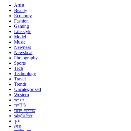
Artist
Beauty
Economy
Fashion
Gaming
Life style
Model
Music
Newness
Newsbeat
Photography
Sports
Tech
Technology
Travel
Trends
Uncategorized
Western
অপরাধ
অর্থনীতি
আইন-আদালত
আর্ন্তজাতিক
কৃষি
খেলা