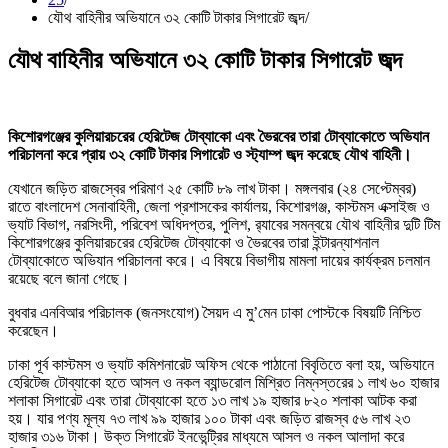
যৌথ বাহিনীর অভিযানে ৩২ কোটি টাকার সিগারেট জব্দ
যৌথ বাহিনীর অভিযানে ৩২ কোটি টাকার সিগারেট জব্দ
কিশোরগঞ্জের কুলিয়ারচরের হেরিটেজ টোব্যাকো এবং ভৈরবের তারা টোব্যাকোতে অভিযান
পরিচালনা করে প্রায় ৩২ কোটি টাকার সিগারেট ও স্ট্যাম্প জব্দ করেছে যৌথ বাহিনী।
যেখানে জড়িত রাজস্বের পরিমাণ ২৫ কোটি ৮৯ লাখ টাকা। মঙ্গলবার (২৪ সেপ্টেম্বর)
রাতে বাংলাদেশ সেনাবাহিনী, জেলা প্রশাসকের কার্যালয়, কিশোরগঞ্জ, কাস্টমস এক্সাইজ ও
ভ্যাট বিভাগ, নরসিংদী, পরিবেশ অধিদপ্তর, পুলিশ, র‍্যাবের সমন্বয়ে যৌথ বাহিনীর দুটি টিম
কিশোরগঞ্জের কুলিয়ারচরের হেরিটেজ টোব্যাকো ও ভৈরবের তারা ইন্টারন্যাশনাল
টোব্যাকোতে অভিযান পরিচালনা করে। এ বিষয়ে বিভাগীয় মামলা দায়ের কার্যক্রম চলমান
রয়েছে বলে জানা গেছে।
বুধবার এনবিআর পরিচালক (জনসংযোগ) সৈয়দ এ মু’মেন ঢাকা পোস্টকে বিষয়টি নিশ্চিত
করেছেন।
ঢাকা পূর্ব কাস্টমস ও ভ্যাট কমিশনারেট অফিস থেকে পাঠানো বিবৃতিতে বলা হয়, অভিযানে
হেরিটেজ টোব্যাকো হতে আসল ও নকল ব্যান্ডরোল মিশ্রিত নিম্নস্তরের ১ লাখ ৬০ হাজার
শলাকা সিগারেট এবং তারা টোব্যাকো হতে ১৩ লাখ ১৯ হাজার ৮২০ শলাকা আটক করা
হয়। যার পণ্য মূল্য ৭৩ লাখ ৯৯ হাজার ১০০ টাকা এবং জড়িত রাজস্ব ৫৬ লাখ ২৩
হাজার ৩১৬ টাকা। উক্ত সিগারেট ইনভেন্ট্রির মাধ্যমে আসল ও নকল আলাদা করে