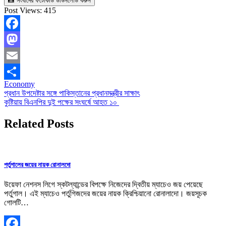
📸 সংবাদের ফটোকার্ড ডাউনলোড করুন
Post Views:
415
Facebook
Mastodon
Email
Economy
Share
Post
প্রধান উপদেষ্টার সঙ্গে পাকিস্তানের প্রধানমন্ত্রীর সাক্ষাৎ
কুষ্টিয়ায় বিএনপির দুই পক্ষের সংঘর্ষে আহত ১০
navigation
Related Posts
পর্তুগালের জয়ের নায়ক রোনালদো
উয়েফা নেশনস লিগে স্কটল্যান্ডের বিপক্ষে নিজেদের দ্বিতীয় ম্যাচেও জয় পেয়েছে
পর্তুগাল। এই ম্যাচেও পর্তুগিজদের জয়ের নায়ক ক্রিশ্চিয়ানো রোনালাদো। জয়সূচক
গোলটি…