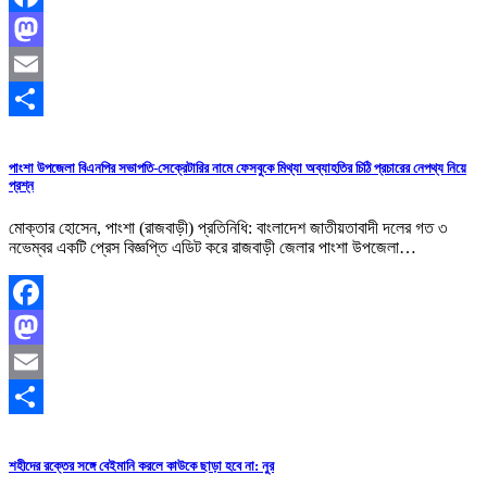
Facebook
Mastodon
Email
Share
পাংশা উপজেলা বিএনপির সভাপতি-সেক্রেটারির নামে ফেসবুকে মিথ্যা অব্যাহতির চিঠি প্রচারের নেপথ্য নিয়ে
প্রশ্ন
মোক্তার হোসেন, পাংশা (রাজবাড়ী) প্রতিনিধি: বাংলাদেশ জাতীয়তাবাদী দলের গত ৩
নভেম্বর একটি প্রেস বিজ্ঞপ্তি এডিট করে রাজবাড়ী জেলার পাংশা উপজেলা…
Facebook
Mastodon
Email
Share
শহীদের রক্তের সঙ্গে বেইমানি করলে কাউকে ছাড়া হবে না: নুর