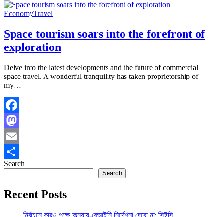
Economy
Travel
Space tourism soars into the forefront of
exploration
Delve into the latest developments and the future of commercial
space travel. A wonderful tranquility has taken proprietorship of
my…
Facebook
Mastodon
Email
Search
Share
Search
Recent Posts
নির্বাচনে কারও পক্ষে অন্যায়-বেআইনি নির্দেশনা দেবো না: সিইসি